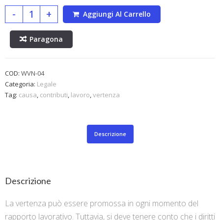
-
+
Aggiungi Al Carrello
Paragona
COD:
WVN-04
Categoria:
Legale
Tag:
causa
,
contributi
,
lavoro
,
vertenza
Descrizione
Descrizione
La vertenza può essere promossa in ogni momento del
rapporto lavorativo. Tuttavia, si deve tenere conto che i diritti