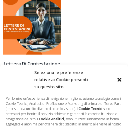
Lettera Di Contestazione
100,00
€
Seleziona le preferenze
relative ai Cookie presenti
su questo sito
AGGIUNGI AL CARRELLO
Per fornire un'esperienza di navigazione migliore, usiamo tecnologie come i
Cookie Tecnici, Analitici, di Profilazione e Marketing di prima e di Terze Parti
(impostati da un sito diverso da quello visitato). I
Cookie Tecnici
sono
necessari per fornirti il servizio richiesto e garantirti la corretta fruizione e
navigazione del sito. I
Cookie Analitici
, sono utilizzati unicamente in forma
aggregata e anonima per ottenere dati statistici in merito alle visite al nostro