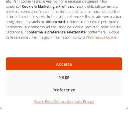
sito. Per i Cookie Tecnici e Analitici non è necessario acquisire il tuo
consenso.I
Cookie di Marketing e Profilazione
sono utilizzati per inviarti,
previo consenso specifico, comunicazioni pubblicitarie personalizzate al fine
…
Sede Operativa
di fornirti prodotti e servizi in linea alle preferenze rilevate attraverso la tua
navigazione. Cliccando su "
Rifiuta tutti
" rifiuterai tutti i Cookie per i quali è
necessario il tuo consenso, ad esclusione dei Cookie Tecnici e Cookie Analitici.
via Marco Decumio, 19 -
Cliccando su "
Conferma le preferenze selezionate
" confermerai i Cookie
Roma
da te selezionati. Per maggiori informazioni, consulta l'
Informativa Cookie
.
06 9522 7890
info@studioargari.it
P.I. 17504191002
Accetta
Nega
Newsletter
Seguici
Preferenze
Per non perdere
Chi siamo
Carrello
nemmeno un'opportunità,
Cookie Policy
Dichiarazione sulla Privacy
Contatti
Shop
iscriviti.