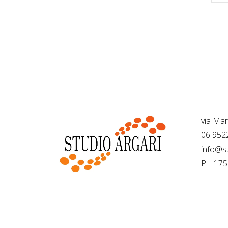
…
Sede 
via Ma
06 952
info@st
P.I. 1