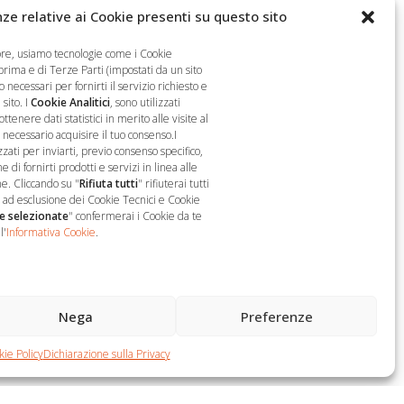
ze relative ai Cookie presenti su questo sito
ore, usiamo tecnologie come i Cookie
 prima e di Terze Parti (impostati da un sito
 necessari per fornirti il servizio richiesto e
sito. I
Cookie Analitici
, sono utilizzati
nere dati statistici in merito alle visite al
è necessario acquisire il tuo consenso.I
zzati per inviarti, previo consenso specifico,
 di fornirti prodotti e servizi in linea alle
Seguici
e. Cliccando su "
Rifiuta tutti
" rifiuterai tutti
o, ad esclusione dei Cookie Tecnici e Cookie
e selezionate
" confermerai i Cookie da te
l'
Informativa Cookie
.
Nega
Preferenze
ie Policy
Dichiarazione sulla Privacy