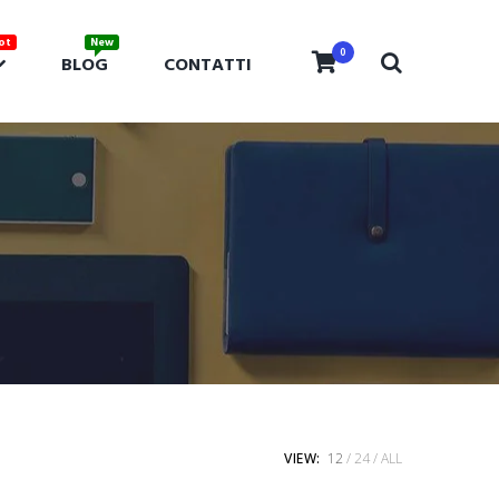
0
BLOG
CONTATTI
VIEW:
12
24
ALL