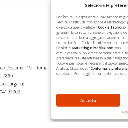
Seleziona le preferen
Per fornire un'esperienza di navigazione migli
Tecnici, Analitici, di Profilazione e Marketing di
diverso da quello visitato). I
Cookie Tecnici
sono
garantirti la corretta fruizione e navigazione del 
unicamente in forma aggregata e anonima per otte
nostro sito. Per i Cookie Tecnici e Analitici non 
Cookie di Marketing e Profilazione
sono utili
Operativa
Newsletter
comunicazioni pubblicitarie personalizzate al fine
preferenze rilevate attraverso la tua navigazion
i Cookie per i quali è necessario il tuo consens
Per non perdere nemmeno
rco Decumio, 19 - Roma
Analitici. Cliccando su "
Conferma le preferenz
selezionati. Per maggiori informazioni, consulta 
un'opportunità, iscriviti.
2 7890
udioargari.it
7504191002
Accetta
Cook