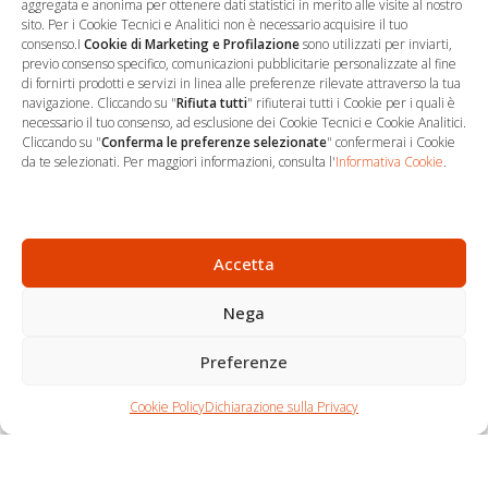
aggregata e anonima per ottenere dati statistici in merito alle visite al nostro
sito. Per i Cookie Tecnici e Analitici non è necessario acquisire il tuo
consenso.I
Cookie di Marketing e Profilazione
sono utilizzati per inviarti,
previo consenso specifico, comunicazioni pubblicitarie personalizzate al fine
…
Sede Operativa
di fornirti prodotti e servizi in linea alle preferenze rilevate attraverso la tua
navigazione. Cliccando su "
Rifiuta tutti
" rifiuterai tutti i Cookie per i quali è
necessario il tuo consenso, ad esclusione dei Cookie Tecnici e Cookie Analitici.
via Marco Decumio, 19 -
Cliccando su "
Conferma le preferenze selezionate
" confermerai i Cookie
Roma
da te selezionati. Per maggiori informazioni, consulta l'
Informativa Cookie
.
06 9522 7890
info@studioargari.it
P.I. 17504191002
Accetta
Nega
Newsletter
Seguici
Preferenze
Per non perdere
Chi siamo
Carrello
nemmeno un'opportunità,
Cookie Policy
Dichiarazione sulla Privacy
Contatti
Shop
iscriviti.