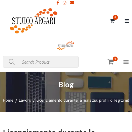
0
0
Blog
Home
Lavoro
Licenziamento durante la malattia: profili di legittimi