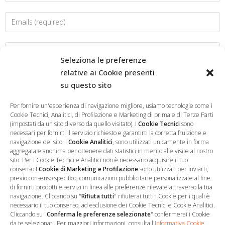
Seleziona le preferenze
relative ai Cookie presenti
su questo sito
Salva il mio nome, email e sito web in questo browser per la
prossima volta che commento.
Per fornire un'esperienza di navigazione migliore, usiamo tecnologie come i
Cookie Tecnici, Analitici, di Profilazione e Marketing di prima e di Terze Parti
(impostati da un sito diverso da quello visitato). I
Cookie Tecnici
sono
necessari per fornirti il servizio richiesto e garantirti la corretta fruizione e
navigazione del sito. I
Cookie Analitici
, sono utilizzati unicamente in forma
aggregata e anonima per ottenere dati statistici in merito alle visite al nostro
sito. Per i Cookie Tecnici e Analitici non è necessario acquisire il tuo
consenso.I
Cookie di Marketing e Profilazione
sono utilizzati per inviarti,
previo consenso specifico, comunicazioni pubblicitarie personalizzate al fine
di fornirti prodotti e servizi in linea alle preferenze rilevate attraverso la tua
navigazione. Cliccando su "
Rifiuta tutti
" rifiuterai tutti i Cookie per i quali è
necessario il tuo consenso, ad esclusione dei Cookie Tecnici e Cookie Analitici.
Cliccando su "
Conferma le preferenze selezionate
" confermerai i Cookie
…
Sede Operativa
da te selezionati. Per maggiori informazioni, consulta l'
Informativa Cookie
.