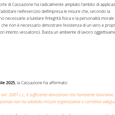
orte di Cassazione ha radicalmente ampliato l’ambito di applica
i “adottare nell’esercizio dell’impresa le misure che, secondo la
ono necessarie a tutelare l’integrità fisica e la personalità morale
o che non è necessario dimostrare l’esistenza di un vero e propr
n intento vessatorio). Basta un ambiente di lavoro oggettivam
ile 2025
, la Cassazione ha affermato:
x art. 2087 c.c., è sufficiente dimostrare che l’ambiente lavorativo
’azienda non ha adottato misure organizzative o correttive adegua