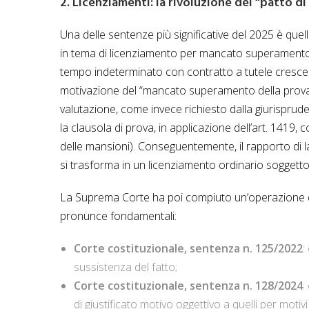
2. Licenziamenti: la rivoluzione del “patto di
Una delle sentenze più significative del 2025 è qu
in tema di licenziamento per mancato superamento d
tempo indeterminato con contratto a tutele crescent
motivazione del “mancato superamento della prova”. 
valutazione, come invece richiesto dalla giurispru
la clausola di prova, in applicazione dell’art. 1419, 
delle mansioni). Conseguentemente, il rapporto di la
si trasforma in un licenziamento ordinario soggetto
La Suprema Corte ha poi compiuto un’operazione di
pronunce fondamentali:
Corte costituzionale, sentenza n. 125/2022
:
sussistenza del fatto;
Corte costituzionale, sentenza n. 128/2024
:
di giustificato motivo oggettivo a quelli per motiv