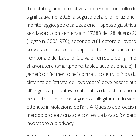
Il dibattito giuridico relativo al potere di controll
significativa nel 2025, a seguito della proliferazione
monitoraggio, geolocalizzazione – spesso giustifica
sez. lavoro, con sentenza n. 17383 del 28 giugno 2025
(Legge n. 300/1970), secondo cui il datore di lavoro 
previo accordo con le rappresentanze sindacali azi
Territoriale del Lavoro. Ciò vale non solo per gli imp
al lavoratore (smartphone, tablet, auto aziendale). 
generico riferimento nei contratti collettivi o individu
distanza dell’attività del lavoratore” deve essere 
all’esigenza produttiva o alla tutela del patrimonio az
del controllo e, di conseguenza, l’illegittimità di ev
ottenute in violazione dell’art. 4. Questo approcci
metodo proporzionato e contestualizzato, fondato sull’
lavoratore alla privacy.