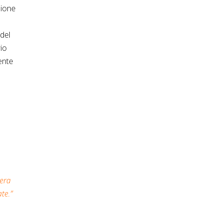
zione
 del
io
ente
 era
te.”