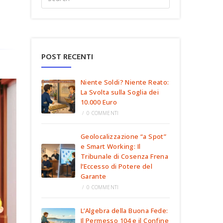
POST RECENTI
Niente Soldi? Niente Reato:
La Svolta sulla Soglia dei
10.000 Euro
/
0 COMMENTI
Geolocalizzazione “a Spot”
e Smart Working: Il
Tribunale di Cosenza Frena
l’Eccesso di Potere del
Garante
/
0 COMMENTI
L’Algebra della Buona Fede:
Il Permesso 104 e il Confine