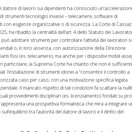
o del datore di lavoro sui dipendenti ha conosciuto un’accelerazion
 di strumenti tecnologici invasivi – telecamere, software di
ti con esigenze organizzative o di sicurezza. La Corte di Cassaz
, ha ribadito la centralità dell’art. 4 dello Statuto dei Lavorato
può adottare strumenti per controllare l’attività dei lavoratori s
endali o, in loro assenza, con autorizzazione della Direzione
ianti fissi (es. telecamere), ma anche per i dispositivi mobili asse
In particolare, la Suprema Corte ha chiarito che non è sufficient
ali: l’installazione di strumenti idonei a “consentire il controllo a
autorizzata caso per caso, con una motivazione specifica legata
iendale. Il mancato rispetto di tali condizioni fa scattare la nulli
entuali provvedimenti disciplinari (es. licenziamento) fondati su pr
o rappresenta una prospettiva formalistica che mira a integrare u
equilibrio tra l’autorità del datore di lavoro e il diritto del