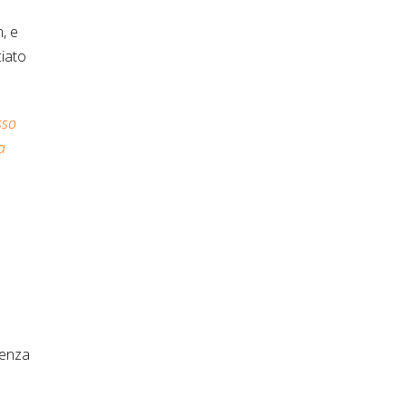
, e
ciato
sso
a
senza