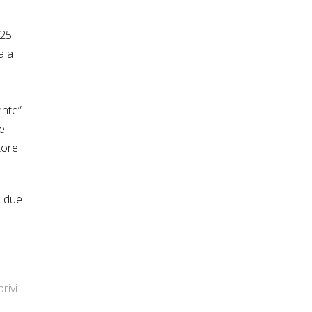
25,
a a
ente”
ne
tore
o due
rivi