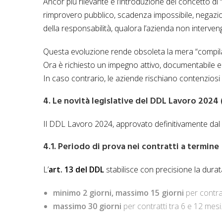
Ancor più rilevante è l’introduzione del concetto di 
rimprovero pubblico, scadenza impossibile, negazion
della responsabilità, qualora l’azienda non interven
Questa evoluzione rende obsoleta la mera “compilaz
Ora è richiesto un impegno attivo, documentabile e co
In caso contrario, le aziende rischiano contenziosi 
4. Le novità legislative del DDL Lavoro 2024 
Il DDL Lavoro 2024, approvato definitivamente dal 
4.1. Periodo di prova nei contratti a termine
L’
art. 13 del DDL
stabilisce con precisione la durat
minimo 2 giorni, massimo 15 giorni
per contrat
massimo 30 giorni
per contratti tra 6 e 12 mesi