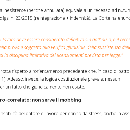
a inesistente (perché annullata) equivale a un recesso ad nutum
2, d.lgs. n. 23/2015 (reintegrazione + indennità). La Corte ha enun
di lavoro deve essere considerato definitivo sin dall’inizio, e il rece
a prova è soggetto alla verifica giudiziale della sussistenza dell
i la disciplina limitativa dei licenziamenti prevista per legge.”
otta rispetto all’orientamento precedente che, in caso di patto
co. 1). Adesso, invece, la logica costituzionale prevale: nessun
er un fatto che giuridicamente non esiste.
oro-correlato: non serve il mobbing
onsabilità del datore di lavoro per danno da stress, anche in as