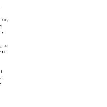
e
ione,
ri
olo
gnati
e un
tà
ove
n