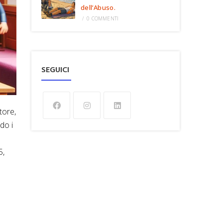
dell’Abuso.
/
0 COMMENTI
SEGUICI
tore,
do i
5,