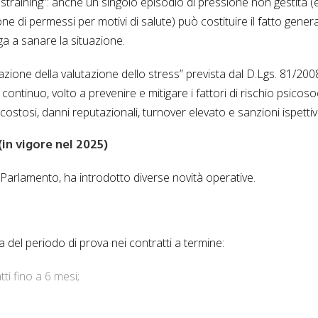
“straining”: anche un singolo episodio di pressione non gestita (
e di permessi per motivi di salute) può costituire il fatto gener
ga a sanare la situazione.
ione della valutazione dello stress” prevista dal D.Lgs. 81/200
ntinuo, volto a prevenire e mitigare i fattori di rischio psicosoc
costosi, danni reputazionali, turnover elevato e sanzioni ispettiv
(in vigore nel 2025)
Parlamento, ha introdotto diverse novità operative.
a del periodo di prova nei contratti a termine:
ti fino a 6 mesi;
.