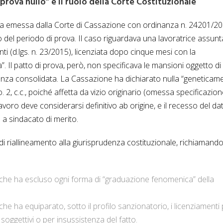
 prova nullo” e il ruolo della Corte Costituzionale
ella emessa dalla Corte di Cassazione con ordinanza n. 24201/20
el periodo di prova. Il caso riguardava una lavoratrice assunt
i (d.lgs. n. 23/2015), licenziata dopo cinque mesi con la
Il patto di prova, però, non specificava le mansioni oggetto di
denza consolidata. La Cassazione ha dichiarato nulla “geneticam
co. 2, c.c., poiché affetta da vizio originario (omessa specificazio
voro deve considerarsi definitivo ab origine, e il recesso del da
 a sindacato di merito.
 riallineamento alla giurisprudenza costituzionale, richiamand
 che ha escluso ogni forma di “graduazione fenomenica” della
 che ha equiparato, sotto il profilo sanzionatorio, i licenziamenti p
i soggettivi o per insussistenza del fatto.