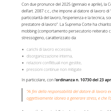
Con due pronunce del 2025 (gennaio e aprile), la C
dell’art. 2087 c.c., che impone al datore di lavoro d
particolarità del lavoro, l’esperienza e la tecnica, s
prestatore di lavoro”. La Suprema Corte ha chiarit
mobbing (comportamento persecutorio reiterato co
stressogeno, caratterizzato da:
carichi di lavoro eccessivi,
disorganizzazione interna,
relazioni conflittuali non gestite,
pressioni continue non mitigate.
In particolare, con l’
ordinanza n. 10730 del 23 apr
“Ai fini della responsabilità del datore di lavoro e
oggettivamente idoneo a generare stress, e che l