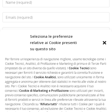
Seleziona le preferenze
relative ai Cookie presenti
su questo sito
Salva il mio nome, email e sito web in questo browser per la
prossima volta che commento.
Per fornire un'esperienza di navigazione migliore, usiamo tecnologie come i
Cookie Tecnici, Analitici, di Profilazione e Marketing di prima e di Terze Parti
(impostati da un sito diverso da quello visitato). I
Cookie Tecnici
sono
necessari per fornirti il servizio richiesto e garantirti la corretta fruizione e
navigazione del sito. I
Cookie Analitici
, sono utilizzati unicamente in forma
aggregata e anonima per ottenere dati statistici in merito alle visite al nostro
sito. Per i Cookie Tecnici e Analitici non è necessario acquisire il tuo
consenso.I
Cookie di Marketing e Profilazione
sono utilizzati per inviarti,
previo consenso specifico, comunicazioni pubblicitarie personalizzate al fine
di fornirti prodotti e servizi in linea alle preferenze rilevate attraverso la tua
navigazione. Cliccando su "
Rifiuta tutti
" rifiuterai tutti i Cookie per i quali è
necessario il tuo consenso, ad esclusione dei Cookie Tecnici e Cookie Analitici.