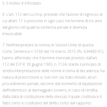
5. Il motivo è infondato.
6. L’art. 112 del t.u.i.l.m.p. prevede che l’azione di regresso di
cui all’art. 11 si prescrive in ogni caso nel termine di tre anni
dal giorno nel quale la sentenza penale è divenuta
irrevocabile.
7. Nell’interpretare la norma, le Sezioni Unite di questa
Corte, Sentenza n. 5160 del 16 marzo 2015 (Rv. 634460-01),
hanno affermato che il termine triennale previsto dall’art.
112 del D.P.R. 30 giugno 1965, n. 1124, stante il principio di
stretta interpretazione delle norme in tema di decadenza, ha
natura di prescrizione e, ove non sia stato iniziato alcun
procedimento penale, decorre dal momento di liquidazione
dell’indennizzo al danneggiato (ovvero, in caso di rendita,
dalla data di costituzione della stessa), il quale costituisce il
fatto certo e costitutivo del diritto sorto dal rapporto