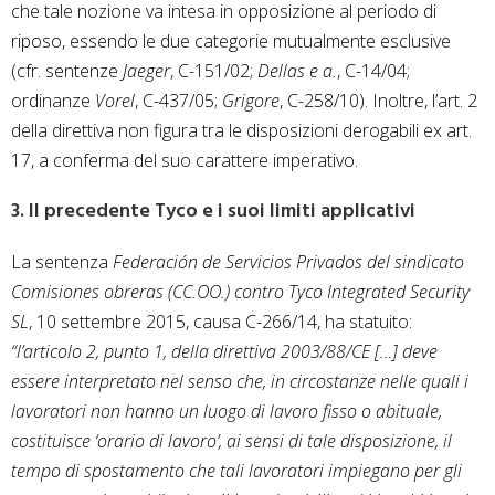
che tale nozione va intesa in opposizione al periodo di
riposo, essendo le due categorie mutualmente esclusive
(cfr. sentenze
Jaeger
, C-151/02;
Dellas e a.
, C-14/04;
ordinanze
Vorel
, C-437/05;
Grigore
, C-258/10). Inoltre, l’art. 2
della direttiva non figura tra le disposizioni derogabili ex art.
17, a conferma del suo carattere imperativo.
3. Il precedente Tyco e i suoi limiti applicativi
La sentenza
Federación de Servicios Privados del sindicato
Comisiones obreras (CC.OO.) contro Tyco Integrated Security
SL
, 10 settembre 2015, causa C-266/14, ha statuito:
“l’articolo 2, punto 1, della direttiva 2003/88/CE […] deve
essere interpretato nel senso che, in circostanze nelle quali i
lavoratori non hanno un luogo di lavoro fisso o abituale,
costituisce ‘orario di lavoro’, ai sensi di tale disposizione, il
tempo di spostamento che tali lavoratori impiegano per gli