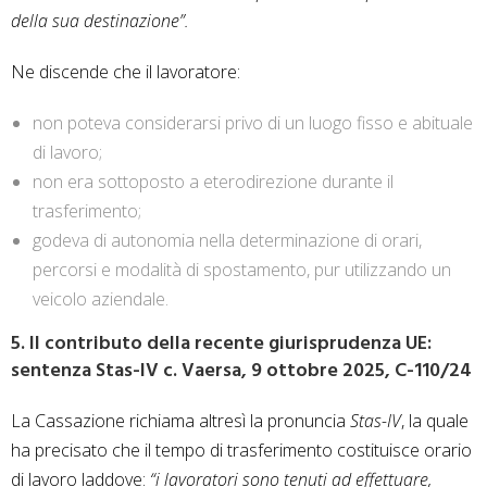
della sua destinazione”.
Ne discende che il lavoratore:
non poteva considerarsi privo di un luogo fisso e abituale
di lavoro;
non era sottoposto a eterodirezione durante il
trasferimento;
godeva di autonomia nella determinazione di orari,
percorsi e modalità di spostamento, pur utilizzando un
veicolo aziendale.
5. Il contributo della recente giurisprudenza UE:
sentenza Stas-IV c. Vaersa, 9 ottobre 2025, C-110/24
La Cassazione richiama altresì la pronuncia
Stas-IV
, la quale
ha precisato che il tempo di trasferimento costituisce orario
di lavoro laddove:
“i lavoratori sono tenuti ad effettuare,