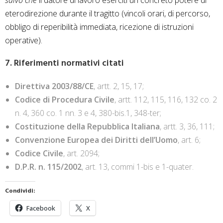
salvo che
il datore di lavoro eserciti un concreto potere di
eterodirezione durante il tragitto (vincoli orari, di percorso,
obbligo di reperibilità immediata, ricezione di istruzioni
operative).
7. Riferimenti normativi citati
Direttiva 2003/88/CE
, artt. 2, 15, 17;
Codice di Procedura Civile
, artt. 112, 115, 116, 132 co. 2
n. 4, 360 co. 1 nn. 3 e 4, 380-bis.1, 348-ter;
Costituzione della Repubblica Italiana
, artt. 3, 36, 111;
Convenzione Europea dei Diritti dell’Uomo
, art. 6;
Codice Civile
, art. 2094;
D.P.R. n. 115/2002
, art. 13, commi 1-bis e 1-quater.
Condividi:
Facebook
X