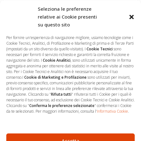
Seleziona le preferenze
relative ai Cookie presenti
su questo sito
Salva il mio nome, email e sito web in questo browser per la
prossima volta che commento.
Per fornire un'esperienza di navigazione migliore, usiamo tecnologie come i
Cookie Tecnici, Analitici, di Profilazione e Marketing di prima e di Terze Parti
(impostati da un sito diverso da quello visitato). I
Cookie Tecnici
sono
necessari per fornirti il servizio richiesto e garantirti la corretta fruizione e
navigazione del sito. I
Cookie Analitici
, sono utilizzati unicamente in forma
aggregata e anonima per ottenere dati statistici in merito alle visite al nostro
sito. Per i Cookie Tecnici e Analitici non è necessario acquisire il tuo
consenso.I
Cookie di Marketing e Profilazione
sono utilizzati per inviarti,
previo consenso specifico, comunicazioni pubblicitarie personalizzate al fine
di fornirti prodotti e servizi in linea alle preferenze rilevate attraverso la tua
navigazione. Cliccando su "
Rifiuta tutti
" rifiuterai tutti i Cookie per i quali è
necessario il tuo consenso, ad esclusione dei Cookie Tecnici e Cookie Analitici.
Cliccando su "
Conferma le preferenze selezionate
" confermerai i Cookie
…
Sede Operativa
da te selezionati. Per maggiori informazioni, consulta l'
Informativa Cookie
.
via Marco Decumio, 19 -
Roma
06 9522 7890
Accetta