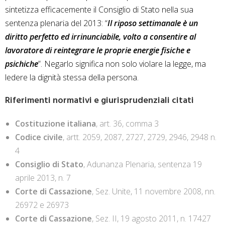
sintetizza efficacemente il Consiglio di Stato nella sua
sentenza plenaria del 2013: “
Il riposo settimanale è un
diritto perfetto ed irrinunciabile, volto a consentire al
lavoratore di reintegrare le proprie energie fisiche e
psichiche
”. Negarlo significa non solo violare la legge, ma
ledere la dignità stessa della persona.
Riferimenti normativi e giurisprudenziali citati
Costituzione italiana
, art. 36, comma 3
Codice civile
, artt. 2059, 2087, 2727, 2729, 2946, 2948 n.
4
Consiglio di Stato
, Adunanza Plenaria, sentenza 19
aprile 2013, n. 7
Corte di Cassazione
, Sez. Unite, 11 novembre 2008, nn.
26972 e 26973
Corte di Cassazione
, Sez. II, 19 agosto 2011, n. 17427