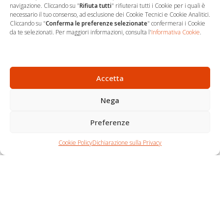
navigazione. Cliccando su "
Rifiuta tutti
" rifiuterai tutti i Cookie per i quali è
necessario il tuo consenso, ad esclusione dei Cookie Tecnici e Cookie Analitici.
Cliccando su "
Conferma le preferenze selezionate
" confermerai i Cookie
…
Sede Operativa
da te selezionati. Per maggiori informazioni, consulta l'
Informativa Cookie
.
via Marco Decumio, 19 -
Roma
06 9522 7890
Accetta
info@studioargari.it
Nega
P.I. 17504191002
Preferenze
Newsletter
Chi siamo
Carrello
Seguici
Cookie Policy
Dichiarazione sulla Privacy
Contatti
Shop
Per non perdere
nemmeno un'opportunità,
iscriviti.