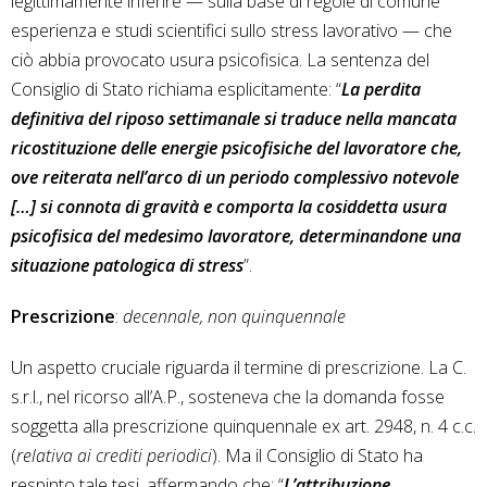
legittimamente inferire — sulla base di regole di comune
esperienza e studi scientifici sullo stress lavorativo — che
ciò abbia provocato usura psicofisica. La sentenza del
Consiglio di Stato richiama esplicitamente: “
La perdita
definitiva del riposo settimanale si traduce nella mancata
ricostituzione delle energie psicofisiche del lavoratore che,
ove reiterata nell’arco di un periodo complessivo notevole
[…] si connota di gravità e comporta la cosiddetta usura
psicofisica del medesimo lavoratore, determinandone una
situazione patologica di stress
”.
Prescrizione
:
decennale, non quinquennale
Un aspetto cruciale riguarda il termine di prescrizione. La C.
s.r.l., nel ricorso all’A.P., sosteneva che la domanda fosse
soggetta alla prescrizione quinquennale ex art. 2948, n. 4 c.c.
(
relativa ai crediti periodici
). Ma il Consiglio di Stato ha
respinto tale tesi, affermando che: “
L’attribuzione