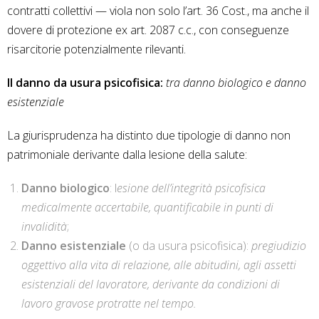
contratti collettivi — viola non solo l’art. 36 Cost., ma anche il
dovere di protezione ex art. 2087 c.c., con conseguenze
risarcitorie potenzialmente rilevanti.
Il danno da usura psicofisica:
tra danno biologico e danno
esistenziale
La giurisprudenza ha distinto due tipologie di danno non
patrimoniale derivante dalla lesione della salute:
Danno biologico
: l
esione dell’integrità psicofisica
medicalmente accertabile, quantificabile in punti di
invalidità
;
Danno esistenziale
(o da usura psicofisica):
pregiudizio
oggettivo alla vita di relazione, alle abitudini, agli assetti
esistenziali del lavoratore, derivante da condizioni di
lavoro gravose protratte nel tempo.