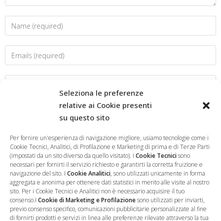
Seleziona le preferenze
relative ai Cookie presenti
su questo sito
Salva il mio nome, email e sito web in questo browser per la
prossima volta che commento.
Per fornire un'esperienza di navigazione migliore, usiamo tecnologie come i
Cookie Tecnici, Analitici, di Profilazione e Marketing di prima e di Terze Parti
(impostati da un sito diverso da quello visitato). I
Cookie Tecnici
sono
necessari per fornirti il servizio richiesto e garantirti la corretta fruizione e
navigazione del sito. I
Cookie Analitici
, sono utilizzati unicamente in forma
aggregata e anonima per ottenere dati statistici in merito alle visite al nostro
sito. Per i Cookie Tecnici e Analitici non è necessario acquisire il tuo
consenso.I
Cookie di Marketing e Profilazione
sono utilizzati per inviarti,
previo consenso specifico, comunicazioni pubblicitarie personalizzate al fine
di fornirti prodotti e servizi in linea alle preferenze rilevate attraverso la tua