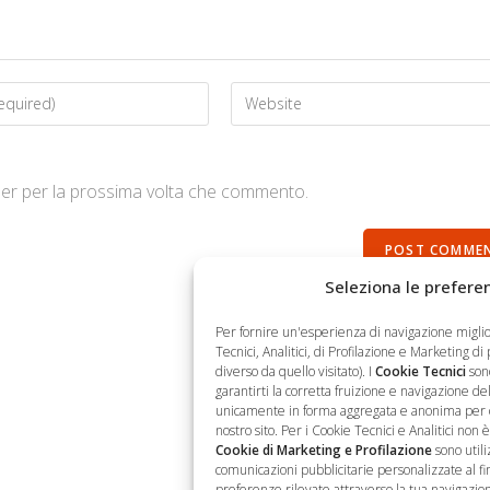
wser per la prossima volta che commento.
Seleziona le preferen
Per fornire un'esperienza di navigazione migli
Tecnici, Analitici, di Profilazione e Marketing di
diverso da quello visitato). I
Cookie Tecnici
sono
garantirti la corretta fruizione e navigazione del 
unicamente in forma aggregata e anonima per otte
nostro sito. Per i Cookie Tecnici e Analitici non 
Cookie di Marketing e Profilazione
sono utili
Operativa
Newsletter
comunicazioni pubblicitarie personalizzate al fine
preferenze rilevate attraverso la tua navigazion