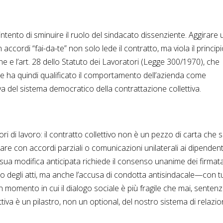
ntento di sminuire il ruolo del sindacato dissenziente. Aggirare
accordi “fai-da-te” non solo lede il contratto, ma viola il principi
one e l’art. 28 dello Statuto dei Lavoratori (Legge 300/1970), che
rte ha quindi qualificato il comportamento dell’azienda come
iva del sistema democratico della contrattazione collettiva.
i di lavoro: il contratto collettivo non è un pezzo di carta che s
re con accordi parziali o comunicazioni unilaterali ai dipendent
la sua modifica anticipata richiede il consenso unanime dei firmata
ento degli atti, ma anche l’accusa di condotta antisindacale—con t
n momento in cui il dialogo sociale è più fragile che mai, senten
va è un pilastro, non un optional, del nostro sistema di relazio