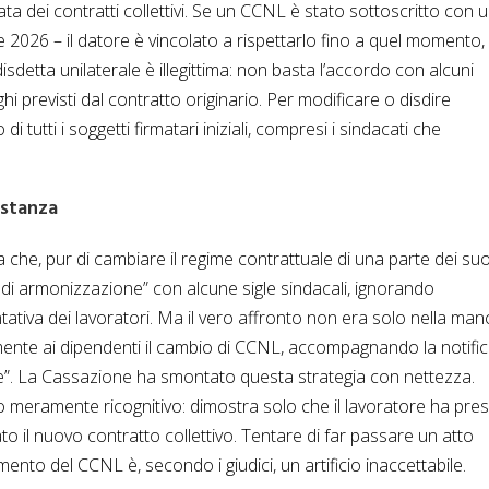
ata dei contratti collettivi. Se un CCNL è stato sottoscritto con 
026 – il datore è vincolato a rispettarlo fino a quel momento,
sdetta unilaterale è illegittima: non basta l’accordo con alcuni
hi previsti dal contratto originario. Per modificare o disdire
tutti i soggetti firmatari iniziali, compresi i sindacati che
ostanza
 che, pur di cambiare il regime contrattuale di una parte dei suo
 di armonizzazione” con alcune sigle sindacali, ignorando
ativa dei lavoratori. Ma il vero affronto non era solo nella man
mente ai dipendenti il cambio di CCNL, accompagnando la notifi
one”. La Cassazione ha smontato questa strategia con nettezza.
o meramente ricognitivo: dimostra solo che il lavoratore ha pre
o il nuovo contratto collettivo. Tentare di far passare un atto
to del CCNL è, secondo i giudici, un artificio inaccettabile.