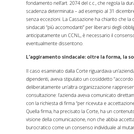
fondamento nell’art. 2074 del c.c., che regola la dur
scadenza determinata – ad esempio al 31 dicembre 2
senza eccezioni. La Cassazione ha chiarito che la di
sindacati “più accomodanti” per liberarsi degli obblig
anticipatamente un CCNL, è necessario il consenso di 
eventualmente dissentono.
L’aggiramento sindacale: oltre la forma, la s
Il caso esaminato dalla Corte riguardava un’azienda
dipendenti, aveva stipulato un cosiddetto “accordo
deliberatamente un’altra organizzazione rappresent
consultazione: l’azienda aveva comunicato diretta
con la richiesta di firma “per ricevuta e accettazi
Quella firma, ha precisato la Corte, ha un contenut
visione della comunicazione, non che abbia accettat
burocratico come un consenso individuale al mutamen