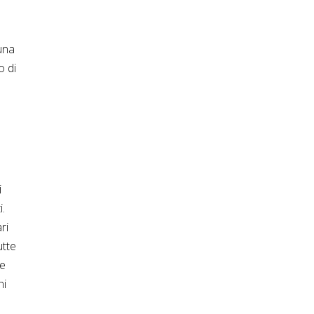
 una
o di
i
i.
ri
utte
ze
ni