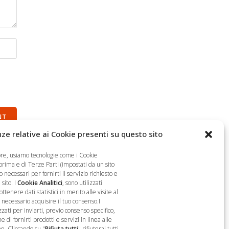
ze relative ai Cookie presenti su questo sito
ore, usiamo tecnologie come i Cookie
 prima e di Terze Parti (impostati da un sito
 necessari per fornirti il servizio richiesto e
sito. I
Cookie Analitici
, sono utilizzati
nere dati statistici in merito alle visite al
è necessario acquisire il tuo consenso.I
zzati per inviarti, previo consenso specifico,
 di fornirti prodotti e servizi in linea alle
Seguici
e. Cliccando su "
Rifiuta tutti
" rifiuterai tutti