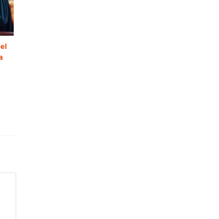
nel
a