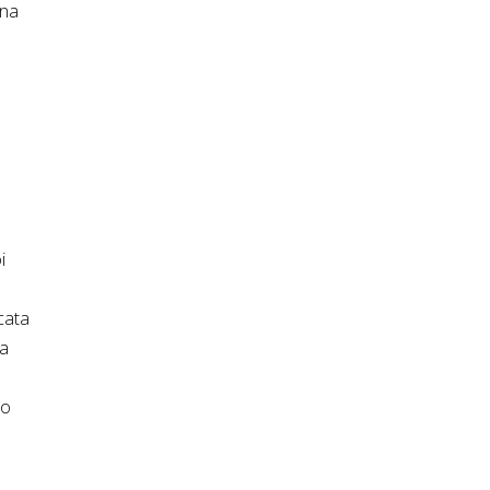
una
i
cata
ca
so