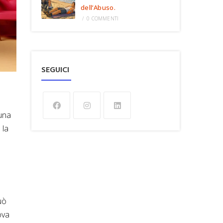
dell’Abuso.
/
0 COMMENTI
SEGUICI
 una
 la
uò
ova