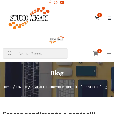
0
0
Blog
Home
Lavoro
Scarso rendimento e controlli difensivi: i confini giur