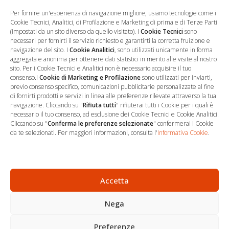
prossima volta che commento.
Per fornire un'esperienza di navigazione migliore, usiamo tecnologie come i
Cookie Tecnici, Analitici, di Profilazione e Marketing di prima e di Terze Parti
(impostati da un sito diverso da quello visitato). I
Cookie Tecnici
sono
necessari per fornirti il servizio richiesto e garantirti la corretta fruizione e
navigazione del sito. I
Cookie Analitici
, sono utilizzati unicamente in forma
aggregata e anonima per ottenere dati statistici in merito alle visite al nostro
sito. Per i Cookie Tecnici e Analitici non è necessario acquisire il tuo
consenso.I
Cookie di Marketing e Profilazione
sono utilizzati per inviarti,
previo consenso specifico, comunicazioni pubblicitarie personalizzate al fine
di fornirti prodotti e servizi in linea alle preferenze rilevate attraverso la tua
navigazione. Cliccando su "
Rifiuta tutti
" rifiuterai tutti i Cookie per i quali è
necessario il tuo consenso, ad esclusione dei Cookie Tecnici e Cookie Analitici.
Cliccando su "
Conferma le preferenze selezionate
" confermerai i Cookie
…
Sede Operativa
da te selezionati. Per maggiori informazioni, consulta l'
Informativa Cookie
.
via Marco Decumio, 19 -
Roma
06 9522 7890
Accetta
info@studioargari.it
Nega
P.I. 17504191002
Preferenze