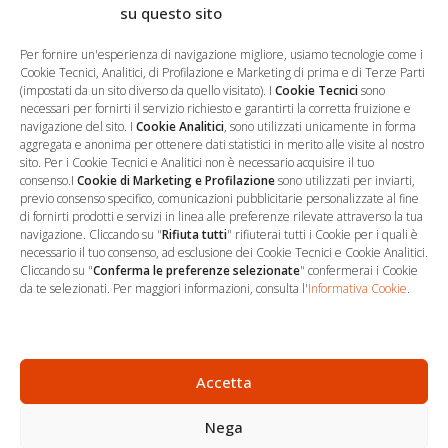
Pagina di MailPoet
su questo sito
Per fornire un'esperienza di navigazione migliore, usiamo tecnologie come i
[mailpoet_page]
Cookie Tecnici, Analitici, di Profilazione e Marketing di prima e di Terze Parti
(impostati da un sito diverso da quello visitato). I
Cookie Tecnici
sono
necessari per fornirti il servizio richiesto e garantirti la corretta fruizione e
navigazione del sito. I
Cookie Analitici
, sono utilizzati unicamente in forma
aggregata e anonima per ottenere dati statistici in merito alle visite al nostro
sito. Per i Cookie Tecnici e Analitici non è necessario acquisire il tuo
consenso.I
Cookie di Marketing e Profilazione
sono utilizzati per inviarti,
previo consenso specifico, comunicazioni pubblicitarie personalizzate al fine
…
Sede Operativa
di fornirti prodotti e servizi in linea alle preferenze rilevate attraverso la tua
navigazione. Cliccando su "
Rifiuta tutti
" rifiuterai tutti i Cookie per i quali è
necessario il tuo consenso, ad esclusione dei Cookie Tecnici e Cookie Analitici.
via Marco Decumio, 19 -
Cliccando su "
Conferma le preferenze selezionate
" confermerai i Cookie
Roma
da te selezionati. Per maggiori informazioni, consulta l'
Informativa Cookie
.
06 9522 7890
info@studioargari.it
P.I. 17504191002
Accetta
Nega
Newsletter