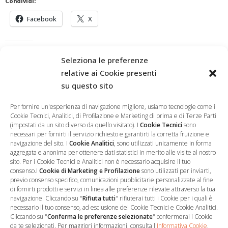
Condividi:
Facebook
X
Mi piace:
Seleziona le preferenze
Caricamento...
relative ai Cookie presenti
su questo sito
Per fornire un'esperienza di navigazione migliore, usiamo tecnologie come i
Cookie Tecnici, Analitici, di Profilazione e Marketing di prima e di Terze Parti
(impostati da un sito diverso da quello visitato). I
Cookie Tecnici
sono
necessari per fornirti il servizio richiesto e garantirti la corretta fruizione e
navigazione del sito. I
Cookie Analitici
, sono utilizzati unicamente in forma
aggregata e anonima per ottenere dati statistici in merito alle visite al nostro
sito. Per i Cookie Tecnici e Analitici non è necessario acquisire il tuo
consenso.I
Cookie di Marketing e Profilazione
sono utilizzati per inviarti,
previo consenso specifico, comunicazioni pubblicitarie personalizzate al fine
…
Sede Operativa
di fornirti prodotti e servizi in linea alle preferenze rilevate attraverso la tua
navigazione. Cliccando su "
Rifiuta tutti
" rifiuterai tutti i Cookie per i quali è
necessario il tuo consenso, ad esclusione dei Cookie Tecnici e Cookie Analitici.
via Marco Decumio, 19 -
Cliccando su "
Conferma le preferenze selezionate
" confermerai i Cookie
Roma
da te selezionati. Per maggiori informazioni, consulta l'
Informativa Cookie
.